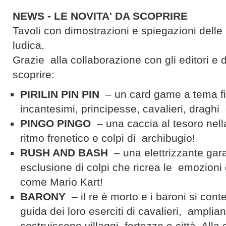
NEWS - LE NOVITA' DA SCOPRIRE
Tavoli con dimostrazioni e spiegazioni delle u
ludica.
Grazie alla collaborazione con gli editori e d
scoprire:
PIRILIN PIN PIN
– un card game a tema f
incantesimi, principesse, cavalieri, draghi 
PINGO PINGO
– una caccia al tesoro nell
ritmo frenetico e colpi di archibugio!
RUSH AND BASH
– una elettrizzante gar
esclusione di colpi che ricrea le emozioni
come Mario Kart!
BARONY
– il re è morto e i baroni si cont
guida dei loro eserciti di cavalieri, amplian
costruiscono villaggi, fortezze e città. All