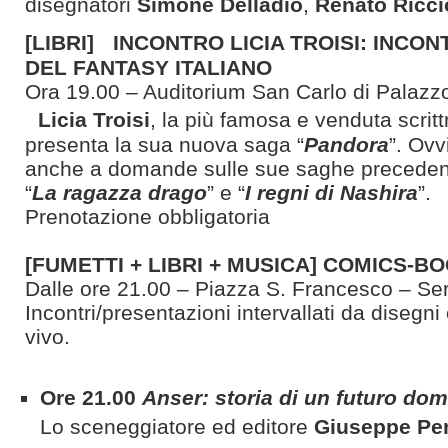
disegnatori
Simone Delladio
,
Renato Ricci
[LIBRI] INCONTRO LICIA TROISI: INCO
DEL FANTASY ITALIANO
Ora 19.00 – Auditorium San Carlo di Palazz
Licia Troisi
, la più famosa e venduta scrittr
presenta la sua nuova saga “
Pandora
”. Ov
anche a domande sulle sue saghe precedent
“
La ragazza drago
” e “
I regni di Nashira
”.
Prenotazione obbligatoria
[FUMETTI + LIBRI + MUSICA] COMICS-
Dalle ore 21.00 – Piazza S. Francesco – Ser
Incontri/presentazioni intervallati da disegni 
vivo.
Ore 21.00
Anser: storia di un futuro dom
Lo sceneggiatore ed editore
Giuseppe Pe