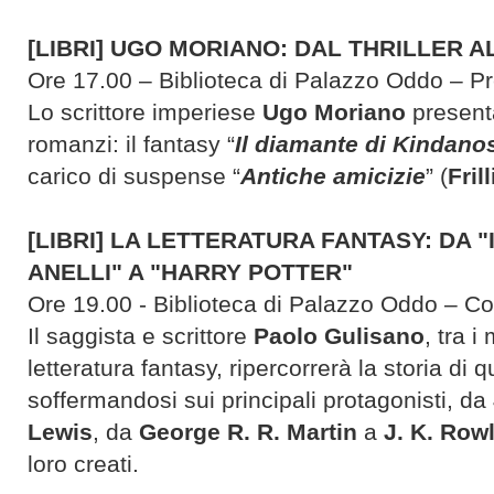
[LIBRI] UGO MORIANO: DAL THRILLER A
Ore 17.00 – Biblioteca di Palazzo Oddo – P
Lo scrittore imperiese
Ugo Moriano
presenta
romanzi: il fantasy “
Il diamante di Kindano
carico di suspense “
Antiche amicizie
” (
Frill
[LIBRI] LA LETTERATURA FANTASY: DA "
ANELLI" A "HARRY POTTER"
Ore 19.00 - Biblioteca di Palazzo Oddo – C
Il saggista e scrittore
Paolo Gulisano
, tra i
letteratura fantasy, ripercorrerà la storia di 
soffermandosi sui principali protagonisti, da
Lewis
, da
George R. R. Martin
a
J. K. Row
loro creati.