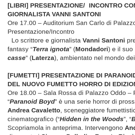
[LIBRI] PRESENTAZIONE/ INCONTRO CO
GIORNALISTA VANNI SANTONI
Ore 17.00 – Auditorium San Carlo di Palaz
Presentazione/Incontro
Lo scrittore e giornalista
Vanni Santoni
pre
fantasy “
Terra ignota
” (
Mondadori
) e il su
casse
” (
Laterza
), ambientato nel mondo dei
[FUMETTI] PRESENTAZIONE DI PARANOI
DEL NUOVO FUMETTO HORRO DI EDIZIO
Ore 18.00 – Sala Rossa di Palazzo Oddo – 
“
Paranoid Boyd
” è una serie horror di pros
Andrea Cavaletto
, sceneggiatore fumettistic
cinematografico (“
Hidden in the Woods
”, “
B
Scopriamola in anteprima. Intervengono
And