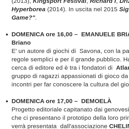
(2013),
Kingsport Festival
,
Richard I
,
Dri
Hyperborea
(2014). In uscita nel 2015
Sig
Game?"
.
DOMENICA ore 16,00 – EMANUELE BR
Briano
E' un autore di giochi di Savona, con la pa
regole semplici e per il grande pubblico. Ha 
cerca di editore ed è tra i fondatori di
Atla
gruppo di ragazzi appassionati di gioco d
incontri per far conoscere la cultura del gio
DOMENICA ore 17,00 – DEMOELÀ
Progetto editoriale capitanato dai genoves
che ci presentano il prototipo della loro p
verrà presentata dall'associazione
CHELI