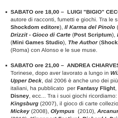
SABATO ore 18,00 – LUIGI "BIGIO" CEC
autore di racconti, fumetti e giochi. Tra le
Shockdom editore
),
Il Karma del Pinolo
Drizzit - Gioco di Carte
(
Post Scriptum
),
(
Mini Games Studio
),
The Author
(
Shoc
(Roma) con Alonso e le sue muse.
SABATO ore 21,00 – ANDREA CHIARVE
Torinese, dopo aver lavorato a lungo in
Wi
Upper Deck
, dal 2006 è anche uno dei pi
italiani, ha pubblicato per
Fantasy Flight
Disney
, ecc... Tra i suoi giochi ricordiamo:
Kingsburg
(2007), il gioco di carte collezi
Mickey
(2008),
Olympus
(2010),
Arcanu