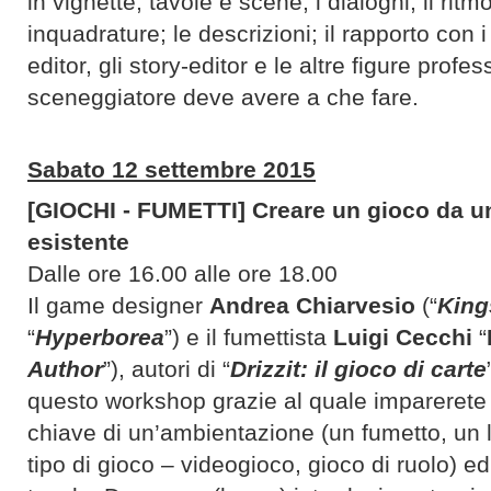
in vignette, tavole e scene; i dialoghi; il ritmo
inquadrature; le descrizioni; il rapporto con i d
editor, gli story-editor e le altre figure profe
sceneggiatore deve avere a che fare.
Sabato 12 settembre 2015
[GIOCHI - FUMETTI] Creare un gioco da u
esistente
Dalle ore 16.00 alle ore 18.00
Il game designer
Andrea Chiarvesio
(“
King
“
Hyperborea
”) e il fumettista
Luigi Cecchi
“
Author
”), autori di “
Drizzit: il gioco di carte
questo workshop grazie al quale imparerete a 
chiave di un’ambientazione (un fumetto, un li
tipo di gioco – videogioco, gioco di ruolo) ed 