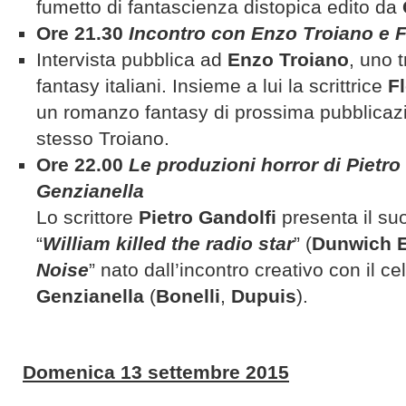
fumetto di fantascienza distopica edito da
Ore 21.30
Incontro con Enzo Troiano e F
Intervista pubblica ad
Enzo Troiano
, uno t
fantasy italiani. Insieme a lui la scrittrice
F
un romanzo fantasy di prossima pubblicazio
stesso Troiano.
Ore 22.00
Le produzioni horror di Pietro
Genzianella
Lo scrittore
Pietro Gandolfi
presenta il su
“
William killed the radio star
” (
Dunwich E
Noise
” nato dall’incontro creativo con il c
Genzianella
(
Bonelli
,
Dupuis
).
Domenica 13 settembre 2015