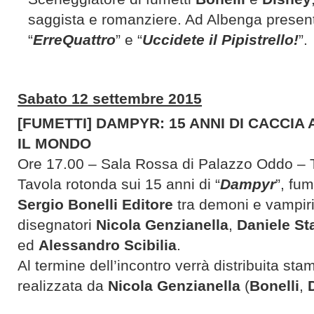
saggista e romanziere. Ad Albenga presen
“
ErreQuattro
” e “
Uccidete il Pipistrello!
”.
Sabato 12 settembre 2015
[FUMETTI] DAMPYR: 15 ANNI DI CACCIA 
IL MONDO
Ore 17.00 – Sala Rossa di Palazzo Oddo – 
Tavola rotonda sui 15 anni di “
Dampyr
”, fum
Sergio Bonelli Editore
tra demoni e vampiri
disegnatori
Nicola Genzianella
,
Daniele Sta
ed
Alessandro Scibilia
.
Al termine dell’incontro verrà distribuita 
realizzata da
Nicola Genzianella
(
Bonelli
,