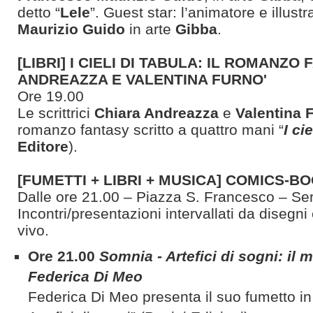
detto “
Lele
”. Guest star: l’animatore e illust
Maurizio Guido
in arte
Gibba
.
[LIBRI] I CIELI DI TABULA: IL ROMANZO
ANDREAZZA E VALENTINA FURNO'
Ore 19.00
Le scrittrici
Chiara Andreazza
e
Valentina 
romanzo fantasy scritto a quattro mani “
I ci
Editore
).
[FUMETTI + LIBRI + MUSICA] COMICS-
Dalle ore 21.00 – Piazza S. Francesco – Ser
Incontri/presentazioni intervallati da disegni 
vivo.
Ore 21.00
Somnia - Artefici di sogni: il 
Federica Di Meo
Federica Di Meo presenta il suo fumetto i