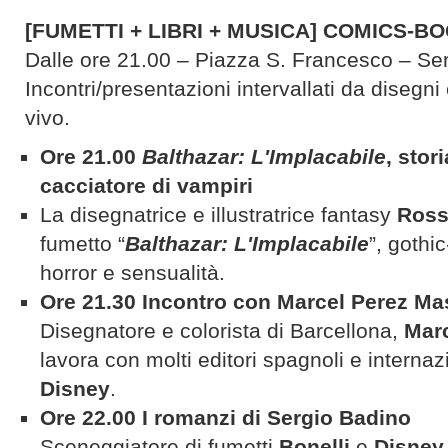
[FUMETTI + LIBRI + MUSICA] COMICS-
Dalle ore 21.00 – Piazza S. Francesco – Ser
Incontri/presentazioni intervallati da disegni 
vivo.
Ore 21.00
Balthazar: L'Implacabile
, stor
cacciatore di vampiri
La disegnatrice e illustratrice fantasy
Ross
fumetto “
Balthazar: L'Implacabile
”, gothi
horror e sensualità.
Ore 21.30 Incontro con Marcel Perez M
Disegnatore e colorista di Barcellona,
Mar
lavora con molti editori spagnoli e internazio
Disney
.
Ore 22.00 I romanzi di Sergio Badino
Sceneggiatore di fumetti
Bonelli
e
Disney