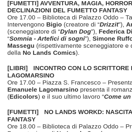
[FUMETTI] AVVENTURA, MAGIA, HORROR
DECLINAZIONI DEL FUMETTO FANTASY
Ore 17.00 – Biblioteca di Palazzo Oddo – T
Intervengono
Bigio
(creatore di “
Drizzit
”),
A
(sceneggiatore di “
Dylan Dog
”),
Federica D
“
Somnia - Artefici di sogni
”),
Simone Ruff
Massegu
(rispettivamente sceneggiatore e 
della
No Lands Comics
).
[LIBRI] INCONTRO CON LO SCRITTORE
LAGOMARSINO
Ore 17.00 – Piazza S. Francesco – Presenta
Emanuele Lagomarsino
presenta il romanz
(
Edicolors
) e il suo ultimo lavoro “
Come un b
[FUMETTI] NO LANDS WORKD: NASCITA
FANTASY
Ore 18.00 – Biblioteca di Palazzo Oddo – P