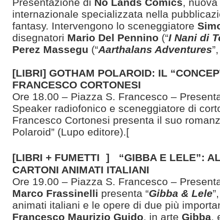
Presentazione di
No Lands Comics
, nuova 
internazionale specializzata nella pubblicazi
fantasy. Intervengono lo sceneggiatore
Simo
disegnatori
Mario Del Pennino
(“
I Nani di 
Perez Massegu
(“
Aarthalans Adventures
”,
[LIBRI] GOTHAM POLAROID: IL “CONCEP
FRANCESCO CORTONESI
Ore 18.00 – Piazza S. Francesco – Present
Speaker radiofonico e sceneggiatore di cort
Francesco Cortonesi presenta il suo roman
Polaroid” (Lupo editore).[
[LIBRI + FUMETTI ] “GIBBA E LELE”: 
CARTONI ANIMATI ITALIANI
Ore 19.00 – Piazza S. Francesco – Present
Marco Frassinelli
presenta “
Gibba & Lele
”
animati italiani e le opere di due più important
Francesco Maurizio Guido
, in arte
Gibba
,