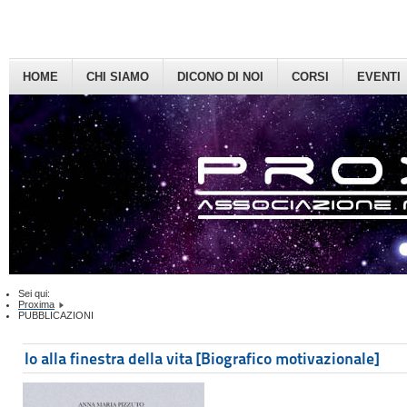
HOME
CHI SIAMO
DICONO DI NOI
CORSI
EVENTI
Sei qui:
Proxima
PUBBLICAZIONI
Io alla finestra della vita [Biografico motivazionale]