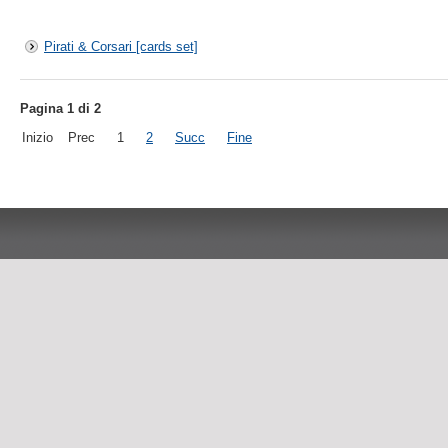
Pirati & Corsari [cards set]
Pagina 1 di 2
Inizio
Prec
1
2
Succ
Fine