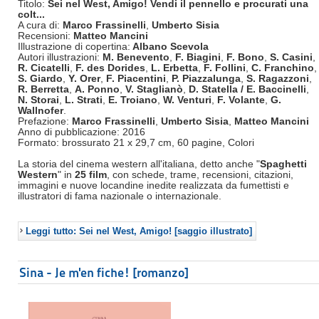
Titolo:
Sei nel West, Amigo! Vendi il pennello e procurati una
colt...
A cura di:
Marco Frassinelli
,
Umberto Sisia
Recensioni:
Matteo Mancini
Illustrazione di copertina:
Albano Scevola
Autori illustrazioni:
M. Benevento
,
F. Biagini
,
F. Bono
,
S. Casini
,
R. Cicatelli
,
F. des Dorides
,
L. Erbetta
,
F. Follini
,
C. Franchino
,
S. Giardo
,
Y. Orer
,
F. Piacentini
,
P. Piazzalunga
,
S. Ragazzoni
,
R. Berretta
,
A. Ponno
,
V. Staglianò
,
D. Statella /
E.
Baccinelli
,
N. Storai
,
L. Strati
,
E. Troiano
,
W. Venturi
,
F. Volante
,
G.
Wallnofer
.
Prefazione:
Marco Frassinelli
,
Umberto Sisia
,
Matteo Mancini
Anno di pubblicazione: 2016
Formato: brossurato 21 x 29,7 cm, 60 pagine, Colori
La storia del cinema western all'italiana, detto anche "
Spaghetti
Western
" in
25 film
, con schede, trame, recensioni, citazioni,
immagini e nuove locandine inedite realizzata da fumettisti e
illustratori di fama nazionale o internazionale.
Leggi tutto: Sei nel West, Amigo! [saggio illustrato]
Sina - Je m'en fiche! [romanzo]