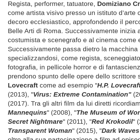
Regista, performer, tatuatore,
Domiziano Cr
come artista visivo presso un istituto d’arte
decoro ecclesiastico, approfondendo il perc
Belle Arti di Roma. Successivamente inizia 
costumista e scenegrafo e al cinema come ef
Successivamente passa dietro la macchina
specializzandosi, come regista, sceneggiator
fotografia, in pellicole horror e di fantascien
prendono spunto delle opere dello scrittore
Lovecraft
come ad esempio "
H.P. Lovecraf
(2013), "
Virus: Extreme Contamination"
(2
(2017). Tra gli altri film da lui diretti ricordia
Mannequins
" (2008), "
The Museum of Wo
Secret Nightmare
" (2011), "
Red Krokodil
" 
Transparent Woman
" (2015), "
Dark Waves 
oltre alla sua partecipazione a film ad episodi