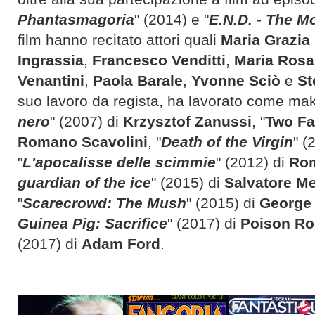
Phantasmagoria
" (2014) e "
E.N.D. - The M
film hanno recitato attori quali
Maria Grazia
Ingrassia
,
Francesco Venditti
,
Maria Rosa
Venantini
,
Paola Barale
,
Yvonne Sciò
e
St
suo lavoro da regista, ha lavorato come make
nero
" (2007) di
Krzysztof Zanussi
, "
Two Fa
Romano Scavolini
, "
Death of the Virgin
" (
"
L'apocalisse delle scimmie
" (2012) di
Rom
guardian of the ice
" (2015) di
Salvatore Me
"
Scarecrowd: The Mush
" (2015) di
George
Guinea Pig: Sacrifice
" (2017) di
Poison R
(2017) di
Adam Ford
.