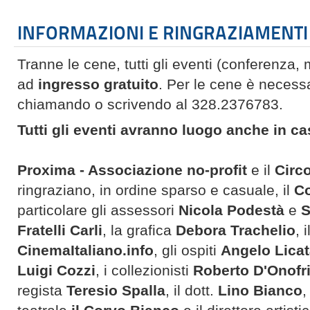
INFORMAZIONI E RINGRAZIAMENTI
Tranne le cene, tutti gli eventi (conferenza,
ad
ingresso gratuito
. Per le cene è necess
chiamando o scrivendo al 328.2376783.
Tutti gli eventi avranno luogo anche in c
Proxima - Associazione no-profit
e il
Circ
ringraziano, in ordine sparso e casuale, il
Co
particolare gli assessori
Nicola Podestà
e
S
Fratelli Carli
, la grafica
Debora Trachelio
, i
CinemaItaliano.info
, gli ospiti
Angelo Lica
Luigi Cozzi
, i collezionisti
Roberto D'Onofr
regista
Teresio Spalla
, il dott.
Lino Bianco
,