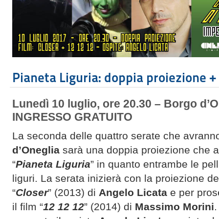
Pianeta Liguria: doppia proiezione +
Lunedì 10 luglio, ore 20.30 – Borgo d’O
INGRESSO GRATUITO
La seconda delle quattro serate che avrann
d’Oneglia
sarà una doppia proiezione che ab
“
Pianeta Liguria
” in quanto entrambe le pel
liguri. La serata inizierà con la proiezione d
“
Closer
” (2013) di
Angelo Licata
e per pros
il film “
12 12 12
” (2014) di
Massimo Morini
.