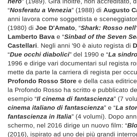
nero
” (1989). Gira inoltre, non accreditato, d
“
Nosferatu a Venezia
” (1988) di
Augusto C
anni lavora come soggettista e sceneggiatore
(1980) di
Joe D'Amato
, “
Shark: Rosso nel
Lamberto Bava
e “
Sinbad of the Seven S
Castellari
. Negli anni '90 è aiuto regista di
D
“
Due occhi diabolici
” del 1990 e “
La sindr
1996 e dirige vari documentari sul regista r
mette da parte la carriera di regista per oc
Profondo Rosso Store
e della casa editric
la Profondo Rosso ha scritto e pubblicato deci
esempio “
Il cinema di fantascienza
” (7 vol
cinema italiano di fantascienza
” e “
La stor
fantascienza in Italia
” (4 volumi). Dopo ann
schermo, nel 2016 dirige un nuovo film: “
Bl
(2016), ispirato ad uno dei più grandi interrog