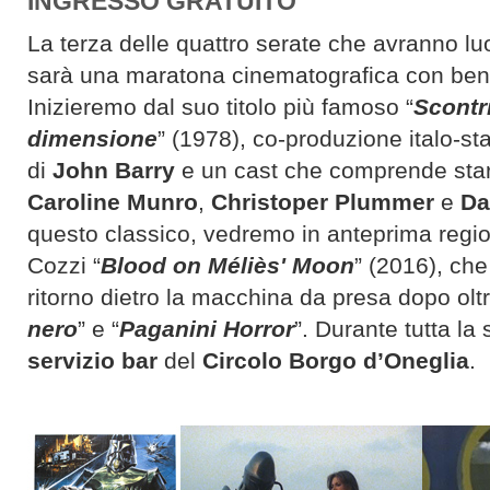
INGRESSO GRATUITO
La terza delle quattro serate che avranno l
sarà una maratona cinematografica con ben
Inizieremo dal suo titolo più famoso “
Scontri
dimensione
” (1978), co-produzione italo-s
di
John Barry
e un cast che comprende star 
Caroline Munro
,
Christoper Plummer
e
Da
questo classico, vedremo in anteprima region
Cozzi “
Blood on Méliès' Moon
” (2016), che 
ritorno dietro la macchina da presa dopo olt
nero
” e “
Paganini Horror
”. Durante tutta la 
servizio bar
del
Circolo Borgo d’Oneglia
.