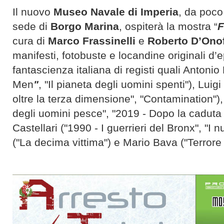
Il nuovo
Museo Navale di Imperia
, da poco
sede di
Borgo Marina
, ospiterà la mostra “
F
cura di
Marco Frassinelli
e
Roberto D’Onof
manifesti, fotobuste e locandine originali d’e
fantascienza italiana di registi quali Antonio
Men
"
, "Il pianeta degli uomini spenti"), Luigi
oltre la terza dimensione", "Contamination"),
degli uomini pesce", "2019 - Dopo la caduta
Castellari ("1990 - I guerrieri del Bronx", "I n
("La decima vittima") e Mario Bava ("Terrore 