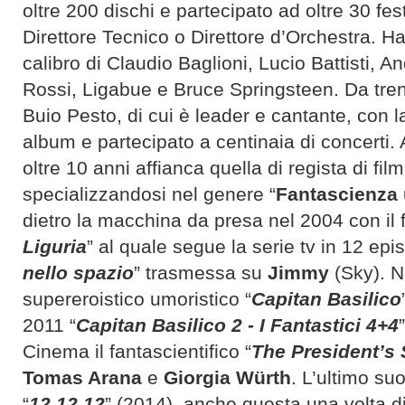
oltre 200 dischi e partecipato ad oltre 30 f
Direttore Tecnico o Direttore d’Orchestra. Ha 
calibro di Claudio Baglioni, Lucio Battisti, A
Rossi, Ligabue e Bruce Springsteen. Da tr
Buio Pesto, di cui è leader e cantante, con l
album e partecipato a centinaia di concerti. 
oltre 10 anni affianca quella di regista di film
specializzandosi nel genere “
Fantascienza 
dietro la macchina da presa nel 2004 con il f
Liguria
” al quale segue la serie tv in 12 epis
nello spazio
” trasmessa su
Jimmy
(Sky). Ne
supereroistico umoristico “
Capitan Basilico
2011 “
Capitan Basilico 2 - I Fantastici 4+4
Cinema il fantascientifico “
The President’s 
Tomas Arana
e
Giorgia Würth
. L’ultimo suo
“
12 12 12
” (2014), anche questa una volta di