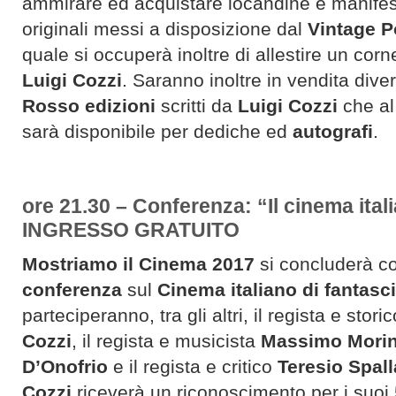
ammirare ed acquistare locandine e manifest
originali messi a disposizione dal
Vintage P
quale si occuperà inoltre di allestire un cor
Luigi Cozzi
. Saranno inoltre in vendita divers
Rosso edizioni
scritti da
Luigi Cozzi
che al
sarà disponibile per dediche ed
autografi
.
ore 21.30 – Conferenza: “Il cinema ital
INGRESSO GRATUITO
Mostriamo il Cinema 2017
si concluderà c
conferenza
sul
Cinema italiano di fantasc
parteciperanno, tra gli altri, il regista e sto
Cozzi
, il regista e musicista
Massimo Morin
D’Onofrio
e il regista e critico
Teresio Spall
Cozzi
riceverà un riconoscimento per i suoi 