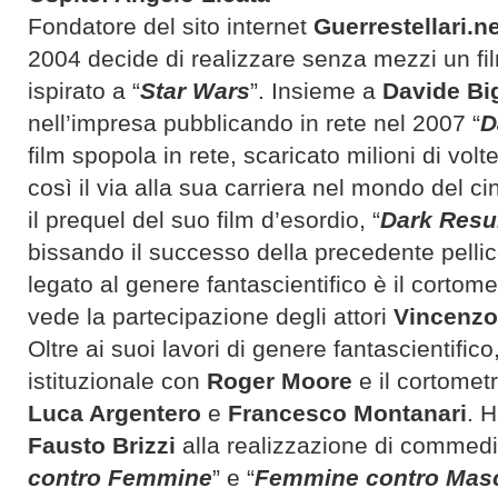
Fondatore del sito internet
Guerrestellari.n
2004 decide di realizzare senza mezzi un fi
ispirato a “
Star Wars
”. Insieme a
Davide Bi
nell’impresa pubblicando in rete nel 2007 “
D
film spopola in rete, scaricato milioni di volt
così il via alla sua carriera nel mondo del c
il prequel del suo film d’esordio, “
Dark Resur
bissando il successo della precedente pellico
legato al genere fantascientifico è il cortome
vede la partecipazione degli attori
Vincenzo 
Oltre ai suoi lavori di genere fantascientifico
istituzionale con
Roger Moore
e il cortomet
Luca Argentero
e
Francesco Montanari
. H
Fausto Brizzi
alla realizzazione di commedie
contro Femmine
” e “
Femmine contro Mas