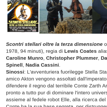
Scontri stellari oltre la terza dimensione
1978, 94 minuti), regia di
Lewis Coates
ali
Caroline Munro
,
Christopher Plummer
,
Da
Spinell
,
Nadia Cassini
.
Sinossi
: L'avventuriera fuorilegge Stella Sta
amico Akton vengono assoltati dall'imperato
difendere il regno dal terribile Conte Zarth A
pronto a tutto pur di dominare l'intero univers
assieme al fedele robot Elle, alla ricerca de
Conte ha la sua base segreta, per distrugger