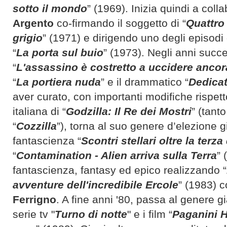
sotto il mondo
” (1969). Inizia quindi a col
Argento
co-firmando il soggetto di “
Quattro
grigio
” (1971) e dirigendo uno degli episodi 
“
La porta sul buio
” (1973). Negli anni success
“
L'assassino è costretto a uccidere ancor
“
La portiera nuda
” e il drammatico “
Dedicat
aver curato, con importanti modifiche rispetto
italiana di “
Godzilla: Il Re dei Mostri
” (tant
“
Cozzilla
”), torna al suo genere d’elezione g
fantascienza “
Scontri stellari oltre la ter
“
Contamination - Alien arriva sulla Terra
” 
fantascienza, fantasy ed epico realizzando “
avventure dell'incredibile Ercole
” (1983) 
Ferrigno
. A fine anni '80, passa al genere gia
serie tv "
Turno di notte
" e i film “
Paganini H