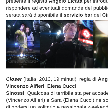
presente il regista
Angelo Licata
per introdu
rispondere ad eventuali domande del pubblic
serata sarà disponibile il
servizio bar
del
Ci
Closer
(Italia, 2013, 19 minuti), regia di
Ang
Vincenzo Alfieri
,
Elena Cucci
.
Sinossi
: Qualcosa di terribile sta per accad
(Vincenzo Alfieri) e Sara (Elena Cucci) ne s
di godersi un solitario e passionale weeke