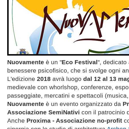
Nuovamente
è un "
Eco Festival
", dedicato 
benessere psicofisico, che si svolge ogni a
L'edizione
2018
avrà luogo
dal 12 al 13 ma
medievale con whorlshop, conferenze, espos
passeggiate, mercatini e spettacoli (musica, 
Nuovamente
è un evento organizzato da
Pr
Associazione SemiNativi
con il patrocinio 
Anche
Proxima - Associazione no-profit
co
sinergia con lo studio di architettura
Archen 