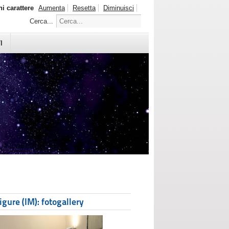
i carattere
Aumenta
Resetta
Diminuisci
Cerca...
I
gure (IM): fotogallery