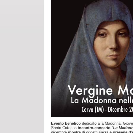
Evento benefico
dedicato alla Madonna. Giovedì
Santa Caterina
incontro-concerto
"
La Madonna
dicembre
mostra
di oggetti sacra e
presepe d'