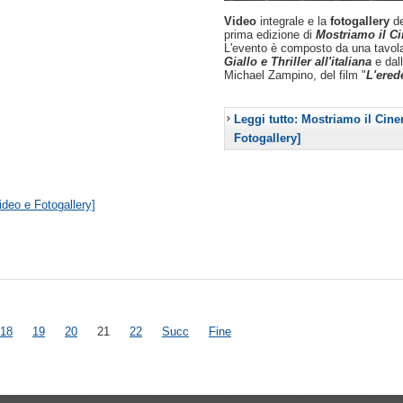
Video
integrale e la
fotogallery
de
prima edizione di
Mostriamo il C
L'evento è composto da una tavola
Giallo e Thriller all'italiana
e dall
Michael Zampino, del film "
L'ered
Leggi tutto: Mostriamo il Cin
Fotogallery]
deo e Fotogallery]
18
19
20
21
22
Succ
Fine