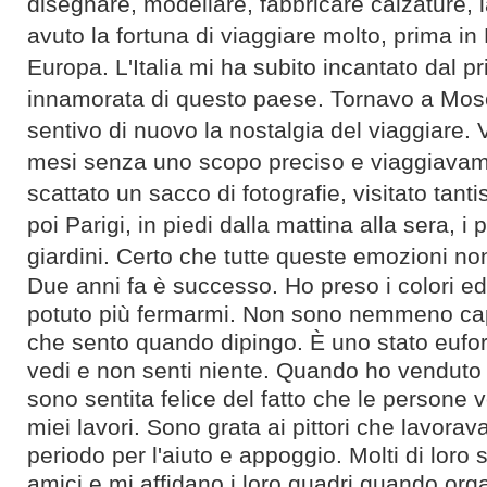
disegnare, modellare, fabbricare calzature, 
avuto la fortuna di viaggiare molto, prima in
Europa. L'Italia mi ha subito incantato dal p
innamorata di questo paese. Tornavo a Mos
sentivo di nuovo la nostalgia del viaggiare. V
mesi senza uno scopo preciso e viaggiavam
scattato un sacco di fotografie, visitato tan
poi Parigi, in piedi dalla mattina alla sera, i p
giardini.
Certo che tutte queste emozioni no
Due anni fa è suсcesso. Ho preso i colori ed
potuto più fermarmi.
Non sono nemmeno capa
che sento quando dipingo. È uno stato eufo
vedi e non senti niente.
Quando ho venduto i
sono sentita felice del fatto che le persone 
miei lavori.
Sono grata ai pittori che lavorav
periodo per l'aiuto e appoggio. Molti di loro 
amici e mi affidano i loro quadri quando or