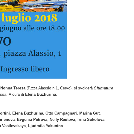
i Nonna Teresa
(P.zza Alassio n.1, Cervo), si svolgerà
Sfumature
ussa. A cura di
Elena Buzhurina
.
ortini
,
Elena Buzhurina
,
Otto Campagnari
,
Marina
Gut
,
arfenova
,
Evgenia Petrova
,
Nelly Reutova
,
Irina Sokolova
,
a Vasilevskaya
,
Ljudmila Yakunina
.