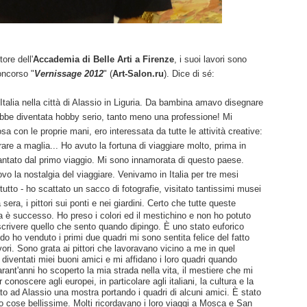
ore dell'
Accademia di Belle Arti a Firenze
, i suoi lavori sono
concorso "
Vernissage 2012
" (
Art-Salon.ru
). Dice di sé:
talia nella città di Alassio in Liguria. Da bambina amavo disegnare
ebbe diventata hobby serio, tanto meno una professione! Mi
a con le proprie mani, ero interessata da tutte le attività creative:
are a maglia... Ho avuto la fortuna di viaggiare molto, prima in
cantato dal primo viaggio. Mi sono innamorata di questo paese.
o la nostalgia del viaggiare. Venivamo in Italia per tre mesi
to - ho scattato un sacco di fotografie, visitato tantissimi musei
sera, i pittori sui ponti e nei giardini.
Certo che tutte queste
 è suсcesso. Ho preso i colori ed il mestichino e non ho potuto
ivere quello che sento quando dipingo. È uno stato euforico
o ho venduto i primi due quadri mi sono sentita felice del fatto
vori.
Sono grata ai pittori che lavoravano vicino a me in quel
o diventati miei buoni amici e mi affidano i loro quadri quando
rant'anni ho scoperto la mia strada nella vita, il mestiere che mi
r conoscere agli europei, in particolare agli italiani, la cultura e la
to ad Alassio una mostra portando i quadri di alcuni amici. È stato
o cose bellissime. Molti ricordavano i loro viaggi a Mosca e San