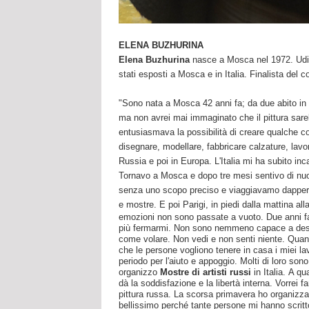
ELENA BUZHURINA
Elena Buzhurina
nasce a Mosca nel 1972. Udit
stati esposti a Mosca e in Italia. Finalista del 
"Sono nata a Mosca 42 anni fa; da due abito in I
ma non avrei mai immaginato che il pittura sar
entusiasmava la possibilità di creare qualche cos
disegnare, modellare, fabbricare calzature, lavor
Russia e poi in Europa. L'Italia mi ha subito in
Tornavo a Mosca e dopo tre mesi sentivo di nuov
senza uno scopo preciso e viaggiavamo dappertut
e mostre. E poi Parigi, in piedi dalla mattina alla 
emozioni non sono passate a vuoto. Due anni fa
più fermarmi.
Non sono nemmeno capace a descr
come volare. Non vedi e non senti niente.
Quand
che le persone vogliono tenere in casa i miei la
periodo per l'aiuto e appoggio. Molti di loro son
organizzo
Mostre di artisti russi
in Italia.
A qua
dà la soddisfazione e la libertà interna.
Vorrei fa
pittura russa. La scorsa primavera ho organizza
bellissimo perché tante persone mi hanno scritt