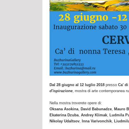
Dal 28 giugno al 12 luglio 2018
presso
Ca' d
d'ispirazione
, mostra di arte contemporanea r
Nella mostra troverete opere di:
Oksana Asokina
,
David Babunadze
,
Mauro B
Ekaterina Dzuba
,
Andrey Klimak
,
Ludmila P
Nikolay Udaltsov
,
Inna Varivonchik
,
Liudmil