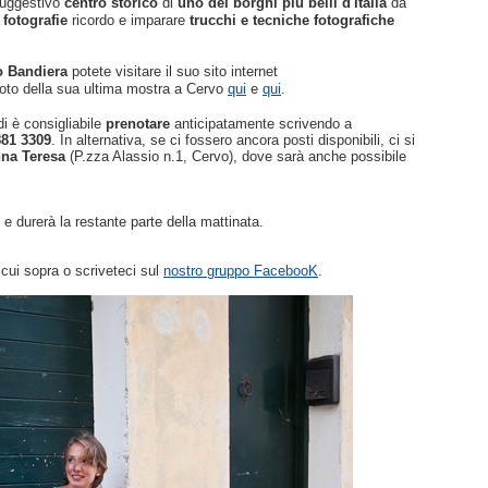
suggestivo
centro storico
di
uno dei borghi più belli d'Italia
da
fotografie
ricordo e imparare
trucchi e tecniche fotografiche
o Bandiera
potete visitare il suo sito internet
oto della sua ultima mostra a Cervo
qui
e
qui
.
ndi è consigliabile
prenotare
anticipatamente scrivendo a
881 3309
. In alternativa, se ci fossero ancora posti disponibili, ci si
nna Teresa
(P.zza Alassio n.1, Cervo), dove sarà anche possibile
e durerà la restante parte della mattinata.
i cui sopra o scriveteci sul
nostro gruppo FacebooK
.