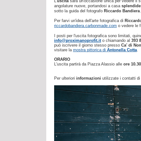
L'
uscita
sarà un'occasione unica per vedere il 
angolature nuove,
portandosi a casa
splendide 
sotto la guida del fotografo
Riccardo Bandiera
.
Per farvi un'idea dell'arte fotografica di
Riccard
riccardobandiera.carbonmade.com
o
vedere le f
I posti per l'uscita fotografica sono limitati, qui
info@proximanoprofit.it
o chiamando al
393 
può iscrivere il giorno stesso presso
Ca' di No
visitare la
mostra pittorica di
Antonella Cotta
.
ORARIO
L'uscita partirà da Piazza Alassio alle
ore 10.30
Per ulteriori
informazioni
utilizzate i contatti d