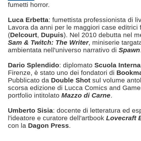
fumetti horror.
Luca Erbetta
: fumettista professionista di li
Lavora da anni per le maggiori case editrici
(
Delcourt
,
Dupuis
). Nel 2010 debutta nel 
Sam & Twitch: The Writer
, miniserie targat
ambientata nell'universo narrativo di
Spawn
Dario Splendido
: diplomato
Scuola Intern
Firenze, è stato uno dei fondatori di
Bookma
Pubblicato da
Double Shot
sul volume anto
scorsa edizione di Lucca Comics and Games
portfolio intitolato
Mazzo di Carne
.
Umberto Sisia
: docente di letteratura ed esp
l'ideatore e curatore dell'artbook
Lovecraft
con la
Dagon Press
.