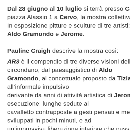
Dal 28 giugno al 10 luglio
si terrà presso
C
piazza Alassio 1 a
Cervo
, la mostra colletti
In esposizione pitture e sculture di tre artisti
Aldo Gramondo
e
Jerome
.
Pauline Craigh
descrive la mostra così:
AR3
è il compendio di tre diverse visioni del
circondano, dal paesaggistico di
Aldo
Gramondo
, al concettuale proposto da
Tiz
all’informale impulsivo
derivante da anni di attività artistica di
Jero
esecuzione: lunghe sedute al
cavalletto contrapposte a gesti pensati e me
sviluppati in pochi minuti, e ad
un’improvvisa liberazione interiore che passa 