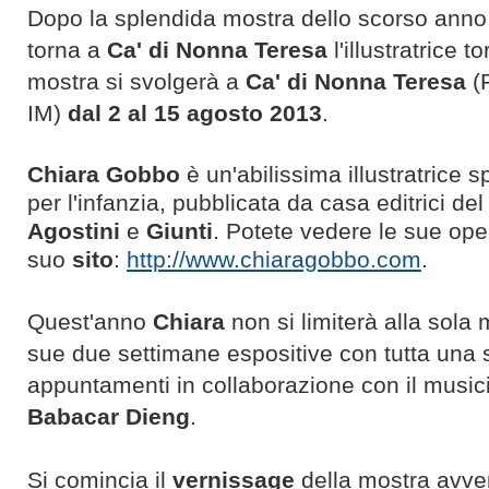
Dopo la splendida mostra dello scorso anno
torna a
Ca' di Nonna Teresa
l'illustratrice t
mostra si svolgerà a
Ca' di Nonna Teresa
(P
IM)
dal 2 al 15 agosto 2013
.
Chiara Gobbo
è un'abilissima illustratrice s
per l'infanzia, pubblicata da casa editrici del
Agostini
e
Giunti
. Potete vedere le sue ope
suo
sito
:
http://www.chiaragobbo.com
.
Quest'anno
Chiara
non si limiterà alla sola 
sue due settimane espositive con tutta una s
appuntamenti in collaborazione con il musi
Babacar Dieng
.
Si comincia il
vernissage
della mostra avve