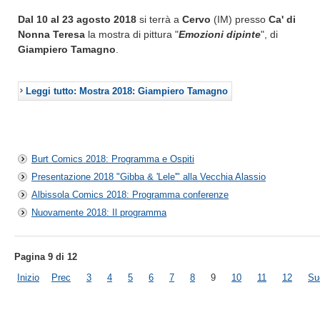
Dal 10 al 23 agosto 2018
si terrà a
Cervo
(IM) presso
Ca' di
Nonna Teresa
la mostra di pittura "
Emozioni dipinte
", di
Giampiero Tamagno
.
Leggi tutto: Mostra 2018: Giampiero Tamagno
Burt Comics 2018: Programma e Ospiti
Presentazione 2018 "Gibba & 'Lele'" alla Vecchia Alassio
Albissola Comics 2018: Programma conferenze
Nuovamente 2018: Il programma
Pagina 9 di 12
Inizio
Prec
3
4
5
6
7
8
9
10
11
12
Su